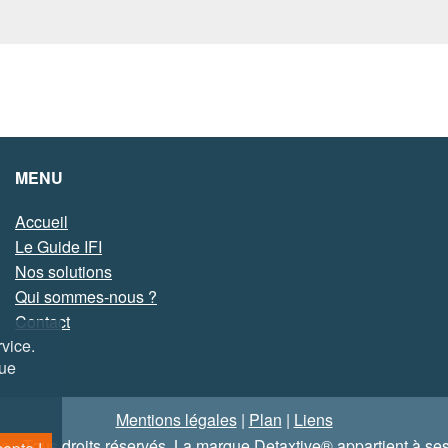
MENU
Accueil
Le Guide IFI
Nos solutions
Qui sommes-nous ?
Contact
vice.
que
Mentions légales
|
Plan
|
Liens
e - Tous droits réservés. La marque Detaxtive® appartient à ses 